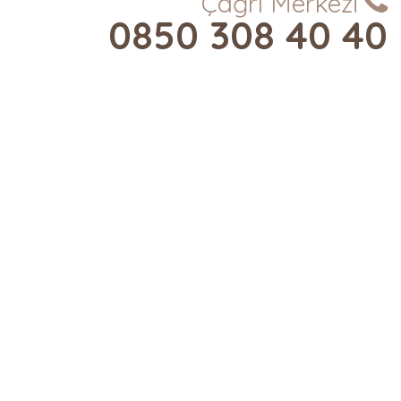
Çağrı Merkezi
0850 308 40 40
E- Bülten'e kaydolun yeni projelerden tam
zamanında haberiniz olsun.
Kurumsal
Hakkimizda
Vizyonumuz
Misyonumuz
Kalite Politikasi